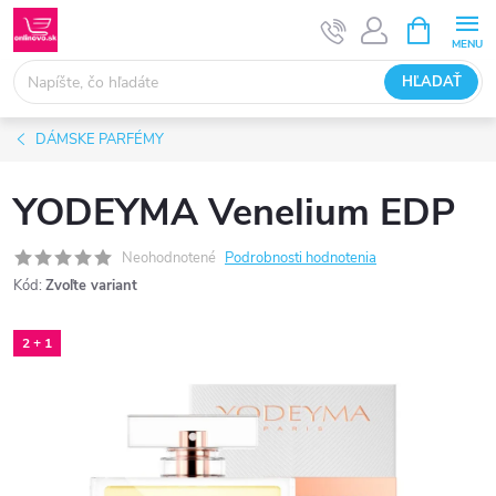
Prejsť
NÁKUPN
KOŠÍK
na
obsah
HĽADAŤ
DÁMSKE PARFÉMY
YODEYMA Venelium EDP
Neohodnotené
Podrobnosti hodnotenia
Kód:
Zvoľte variant
2 + 1