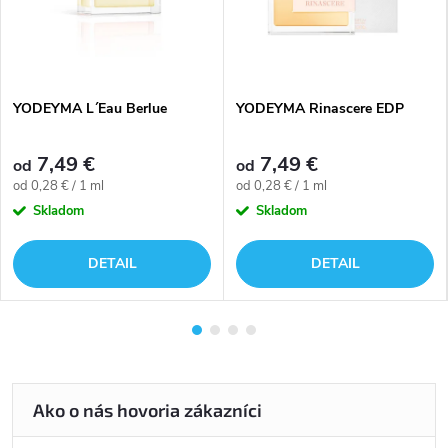
YODEYMA L´Eau Berlue
YODEYMA Rinascere EDP
7,49 €
7,49 €
od
od
Jednotková
Jednotková
od 0,28 € / 1 ml
od 0,28 € / 1 ml
cena:
cena:
Skladom
Skladom
DETAIL
DETAIL