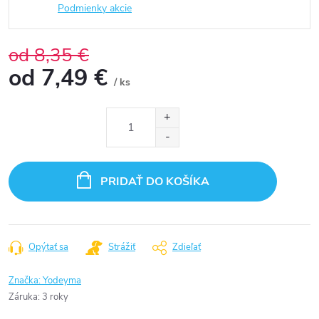
Podmienky akcie
od 8,35 €
od
7,49 €
/ ks
Jednotková
cena:
PRIDAŤ DO KOŠÍKA
Opýtať sa
Strážiť
Zdieľať
Značka:
Yodeyma
Záruka
:
3 roky