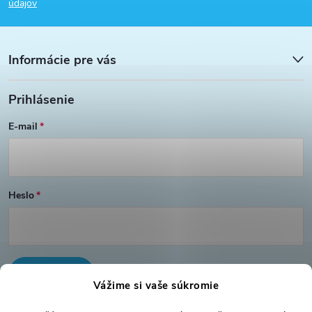
p
údajov
ä
Informácie pre vás
t
Prihlásenie
i
E-mail
e
Heslo
PRIHLÁSIŤ SA
Vážime si vaše súkromie
Nová registrácia