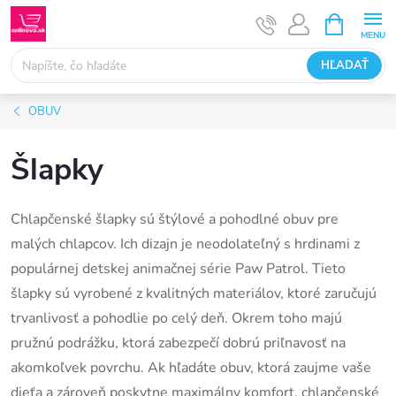
Prejsť
NÁKUPN
KOŠÍK
na
obsah
HĽADAŤ
OBUV
Šlapky
Chlapčenské šlapky sú štýlové a pohodlné obuv pre
malých chlapcov. Ich dizajn je neodolateľný s hrdinami z
populárnej detskej animačnej série Paw Patrol. Tieto
šlapky sú vyrobené z kvalitných materiálov, ktoré zaručujú
trvanlivosť a pohodlie po celý deň. Okrem toho majú
pružnú podrážku, ktorá zabezpečí dobrú priľnavosť na
akomkoľvek povrchu. Ak hľadáte obuv, ktorá zaujme vaše
dieťa a zároveň poskytne maximálny komfort, chlapčenské