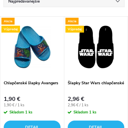
R
Najpredávanejšie
a
Najlacnejšie
V
Akcia
Akcia
Najdrahšie
d
Výpredaj
Výpredaj
ý
Abecedne
e
p
n
i
i
s
e
Chlapčenské šlapky Avangers
Šlapky Star Wars chlapčenské
p
p
1,90 €
2,96 €
r
Jednotková
Jednotková
1,90 € / 1 ks
2,96 € / 1 ks
r
cena:
cena:
Skladom
1 ks
Skladom
1 ks
o
DETAIL
DETAIL