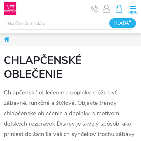
Prejsť
NÁKUPN
KOŠÍK
na
obsah
HĽADAŤ
Domov
CHLAPČENSKÉ
OBLEČENIE
Chlapčenské oblečenie a doplnky môžu byť
zábavné, funkčné a štýlové. Objavte trendy
chlapčenské oblečenie a doplnky, s motívom
detských rozprávok Disney je skvelý spôsob, ako
priniesť do šatníka vašich synčekov trochu zábavy