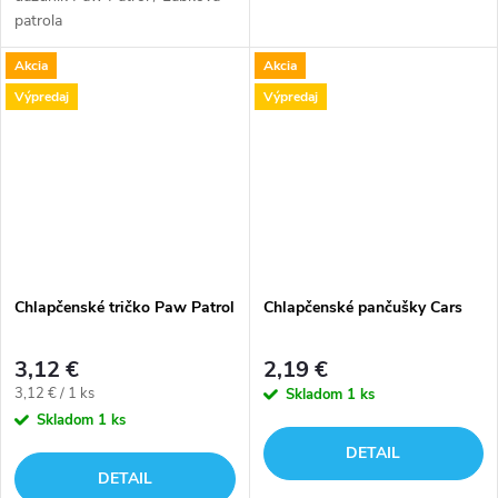
patrola
Akcia
Akcia
Výpredaj
Výpredaj
Chlapčenské tričko Paw Patrol
Chlapčenské pančušky Cars
3,12 €
2,19 €
Jednotková
3,12 € / 1 ks
Skladom
1 ks
cena:
Skladom
1 ks
DETAIL
DETAIL