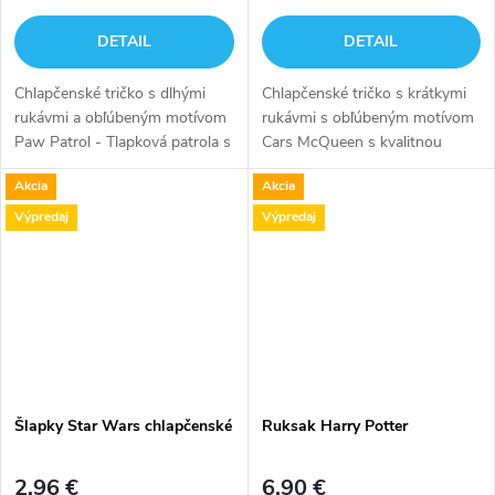
DETAIL
DETAIL
Chlapčenské tričko s dlhými
Chlapčenské tričko s krátkymi
rukávmi a obľúbeným motívom
rukávmi s obľúbeným motívom
Paw Patrol - Tlapková patrola s
Cars McQueen s kvalitnou
kvalitnou potlačou na prednej
potlačou na prednej strane.
Akcia
Akcia
strane.
Výpredaj
Výpredaj
Šlapky Star Wars chlapčenské
Ruksak Harry Potter
2,96 €
6,90 €