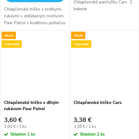
Chlapčenské pančušky Cars 2
balenie
Chlapčenské tričko s krátkymi
rukávmi s obľúbeným motívom
Paw Patrol s kvalitnou potlačou
na prednej strane.
Akcia
Akcia
Výpredaj
Výpredaj
Chlapčenské tričko s dlhým
Chlapčenské tričko Cars
rukávom Paw Patrol
3,60 €
3,38 €
Jednotková
Jednotková
3,60 € / 1 ks
3,38 € / 1 ks
cena:
cena:
Skladom
1 ks
Skladom
2 ks