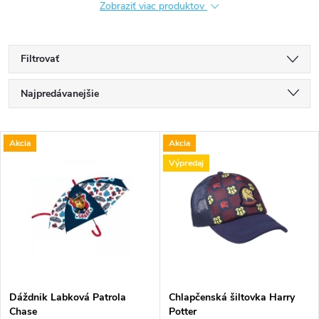
Zobraziť viac produktov
Filtrovať
R
Najpredávanejšie
a
Najlacnejšie
V
Akcia
Akcia
Najdrahšie
d
Výpredaj
ý
Abecedne
e
p
n
i
i
s
e
Dáždnik Labková Patrola
Chlapčenská šiltovka Harry
Chase
Potter