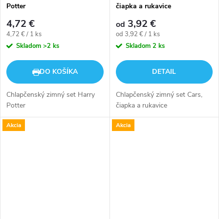
Potter
čiapka a rukavice
4,72 €
3,92 €
od
Jednotková
Jednotková
4,72 € / 1 ks
od 3,92 € / 1 ks
cena:
cena:
Skladom
>2 ks
Skladom
2 ks
DO KOŠÍKA
DETAIL
Chlapčenský zimný set Harry
Chlapčenský zimný set Cars,
Potter
čiapka a rukavice
Akcia
Akcia