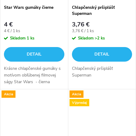
Star Wars gumáky čierne
Chlapčenský pršiplášť
Superman
4 €
3,76 €
Jednotková
Jednotková
4 € / 1 ks
3,76 € / 1 ks
cena:
cena:
Skladom
1 ks
Skladom
>2 ks
DETAIL
DETAIL
Krásne chlapčenské gumáky s
Chlapčenský pršiplášť
motívom obľúbenej filmovej
Superman
ságy Star Wars - čierna
farbaTieto gumáky s pevnou
Akcia
Akcia
protišmykou podrážkou si Vaše
dieťa zamiluje. Vďaka
Výpredaj
sťahovacej šnúrke...