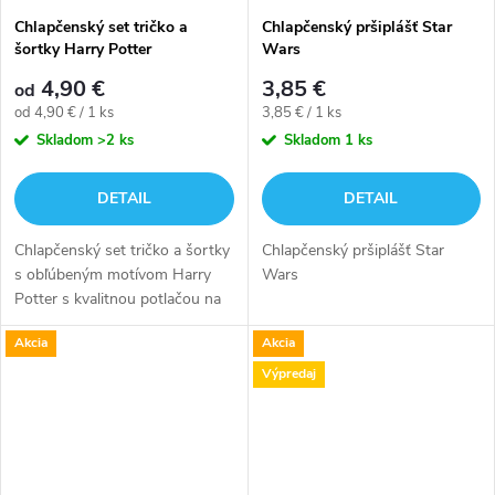
Chlapčenský set tričko a
Chlapčenský pršiplášť Star
šortky Harry Potter
Wars
4,90 €
3,85 €
od
Jednotková
Jednotková
od 4,90 € / 1 ks
3,85 € / 1 ks
cena:
cena:
Skladom
>2 ks
Skladom
1 ks
DETAIL
DETAIL
Chlapčenský set tričko a šortky
Chlapčenský pršiplášť Star
s obľúbeným motívom Harry
Wars
Potter s kvalitnou potlačou na
prednej strane.
Akcia
Akcia
Výpredaj