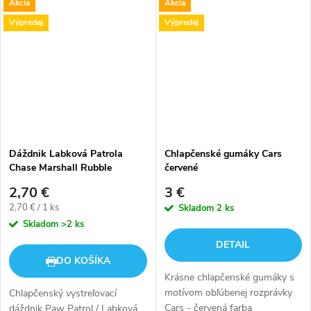
Akcia
Akcia
kvalitných a mäkkých
materiálov, ktoré poskytujú
Výpredaj
Výpredaj
vysoký komfort a teplo v...
Dáždnik Labková Patrola
Chlapčenské gumáky Cars
Chase Marshall Rubble
červené
2,70 €
3 €
Jednotková
2,70 € / 1 ks
Skladom
2 ks
cena:
Skladom
>2 ks
DETAIL
DO KOŠÍKA
Krásne chlapčenské gumáky s
motívom obľúbenej rozprávky
Chlapčenský vystreľovací
Cars - červená farba
dáždnik Paw Patrol / Labková