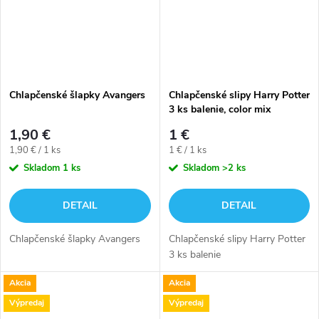
Chlapčenské šlapky Avangers
Chlapčenské slipy Harry Potter
3 ks balenie, color mix
1,90 €
1 €
Jednotková
Jednotková
1,90 € / 1 ks
1 € / 1 ks
cena:
cena:
Skladom
1 ks
Skladom
>2 ks
DETAIL
DETAIL
Chlapčenské šlapky Avangers
Chlapčenské slipy Harry Potter
3 ks balenie
Akcia
Akcia
Výpredaj
Výpredaj