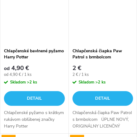
Chlapčenské bavlnené pyžamo
Chlapčenská čiapka Paw
Harry Potter
Patrol s brmbolcom
4,90 €
2 €
od
Jednotková
Jednotková
od 4,90 € / 1 ks
2 € / 1 ks
cena:
cena:
Skladom
>2 ks
Skladom
>2 ks
DETAIL
DETAIL
Chlapčenské pyžamo s krátkym
Chlapčenská čiapka Paw Patrol
rukávom obľúbenej značky
s brmbolcom ÚPLNE NOVÝ,
Harry Potter
ORIGINÁLNY LICENČNÝ
PRODUKT vyrobená z