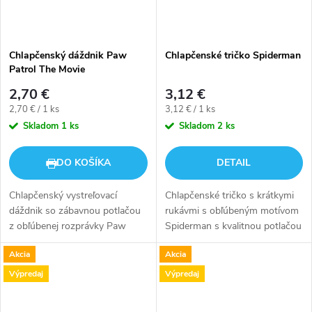
Chlapčenský dáždnik Paw
Chlapčenské tričko Spiderman
Patrol The Movie
2,70 €
3,12 €
Jednotková
Jednotková
2,70 € / 1 ks
3,12 € / 1 ks
cena:
cena:
Skladom
1 ks
Skladom
2 ks
DO KOŠÍKA
DETAIL
Chlapčenský vystreľovací
Chlapčenské tričko s krátkymi
dáždnik so zábavnou potlačou
rukávmi s obľúbeným motívom
z obľúbenej rozprávky Paw
Spiderman s kvalitnou potlačou
Patrol - Labková patrola
na prednej strane.
Akcia
Akcia
Výpredaj
Výpredaj