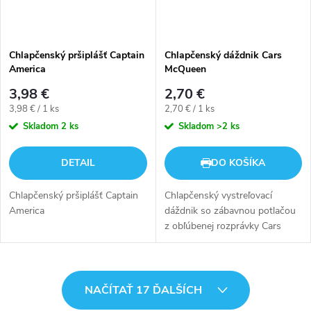
Chlapčenský pršiplášť Captain
Chlapčenský dáždnik Cars
America
McQueen
3,98 €
2,70 €
Jednotková
Jednotková
3,98 € / 1 ks
2,70 € / 1 ks
cena:
cena:
Skladom
2 ks
Skladom
>2 ks
DETAIL
DO KOŠÍKA
Chlapčenský pršiplášť Captain
Chlapčenský vystreľovací
America
dáždnik so zábavnou potlačou
z obľúbenej rozprávky Cars
O
NAČÍTAŤ 17 ĎALŠÍCH