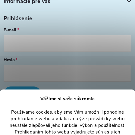
Informácie pre vás
t
y
Prihlásenie
v
i
E-mail
ý
e
p
i
Heslo
s
u
PRIHLÁSIŤ SA
Vážime si vaše súkromie
Nová registrácia
Používame cookies, aby sme Vám umožnili pohodlné
Zabudnuté heslo
prehliadanie webu a vďaka analýze prevádzky webu
neustále zlepšovali jeho funkcie, výkon a použiteľnosť.
Prehliadaním tohto webu vyjadrujete súhlas s ich