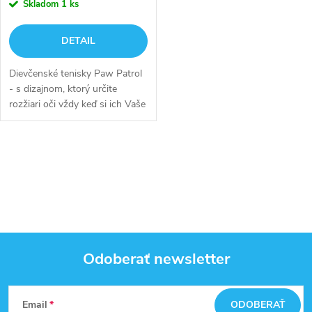
Skladom
1 ks
DETAIL
Dievčenské tenisky Paw Patrol
- s dizajnom, ktorý určite
rozžiari oči vždy keď si ich Vaše
dieťa obuje. Ak je Vaše dieťa
fanúšikom populárneho
kresleného seriálu "Tlapková...
O
v
l
á
Odoberať newsletter
d
Z
a
Email
ODOBERAŤ