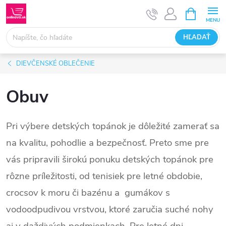
Prejsť
NÁKUPN
KOŠÍK
na
obsah
HĽADAŤ
DIEVČENSKÉ OBLEČENIE
Obuv
Pri výbere detských topánok je dôležité zamerať sa
na kvalitu, pohodlie a bezpečnosť. Preto sme pre
vás pripravili širokú ponuku detských topánok pre
rôzne príležitosti, od tenisiek pre letné obdobie,
crocsov k moru či bazénu a gumákov s
vodoodpudivou vrstvou, ktoré zaručia suché nohy