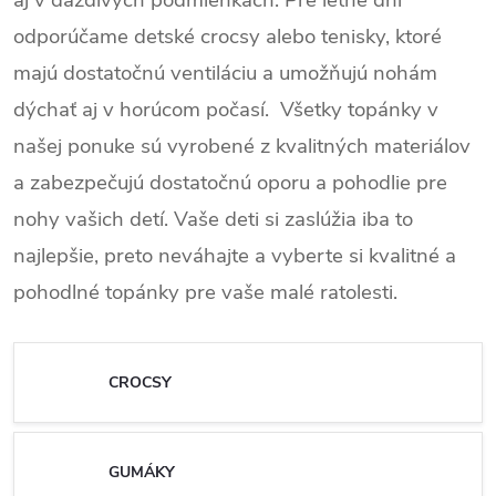
aj v daždivých podmienkach. Pre letné dni
odporúčame detské crocsy alebo tenisky, ktoré
majú dostatočnú ventiláciu a umožňujú nohám
dýchať aj v horúcom počasí. Všetky topánky v
našej ponuke sú vyrobené z kvalitných materiálov
a zabezpečujú dostatočnú oporu a pohodlie pre
nohy vašich detí. Vaše deti si zaslúžia iba to
najlepšie, preto neváhajte a vyberte si kvalitné a
pohodlné topánky pre vaše malé ratolesti.
CROCSY
GUMÁKY