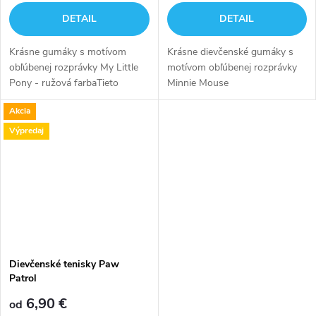
DETAIL
DETAIL
Krásne gumáky s motívom
Krásne dievčenské gumáky s
obľúbenej rozprávky My Little
motívom obľúbenej rozprávky
Pony - ružová farbaTieto
Minnie Mouse
gumáky s pevnou
Akcia
protišmykovou podrážkou si
Vaše dieťa zamiluje a využije ich
Výpredaj
na výlety, tábory...
Dievčenské tenisky Paw
Patrol
6,90 €
od