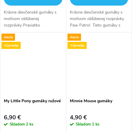
Krásne dievčenské gumáky s
Krásne dievčenské gumáky s
motívom obľúbenej
motívom obľúbenej rozprávky
rozprávky Prasiatko
Paw Patrol Tieto gumáky s
Peppa Tieto gumáky s pevnou
pevnou protišmykou podrážkou
Akcia
Akcia
protišmykou podrážkou si Vaše
si Vaše dieťa zamiluje. Vďaka
dieťa zamiluje. Vďaka
sťahovacej šnúrke do čižiem...
Výpredaj
Výpredaj
sťahovacej šnúrke do čižiem...
My Little Pony gumáky ružové
Minnie Mouse gumáky
6,90 €
4,90 €
Skladom
2 ks
Skladom
1 ks