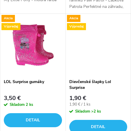
u
faninku Paw Patrol - Labková
Patrola Perfektné na záhradu,
u
pláž alebo k bazénu. Papuče
k
Akcia
Akcia
Paw Patrol sú ľahké, mäkké a
k
veľmi pohodlné. V týchto...
Výpredaj
Výpredaj
t
t
o
o
v
v
LOL Surprise gumáky
Dievčenské šlapky Lol
Surprise
3,50 €
1,90 €
Jednotková
1,90 € / 1 ks
Skladom
2 ks
cena:
Skladom
>2 ks
DETAIL
DETAIL