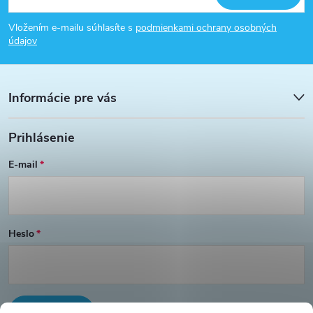
á
c
Vložením e-mailu súhlasíte s
podmienkami ochrany osobných
p
i
údajov
e
ä
p
Informácie pre vás
t
r
Prihlásenie
i
v
E-mail
e
k
y
v
Heslo
ý
p
PRIHLÁSIŤ SA