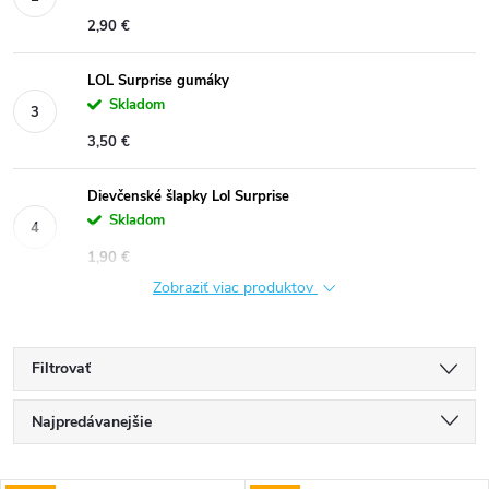
2,90 €
LOL Surprise gumáky
Skladom
3,50 €
Dievčenské šlapky Lol Surprise
Skladom
1,90 €
Zobraziť viac produktov
Filtrovať
R
Najpredávanejšie
a
Najlacnejšie