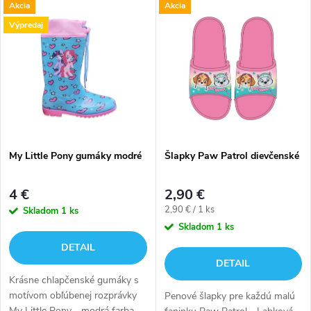
V
Akcia
Akcia
Najdrahšie
d
Výpredaj
ý
Abecedne
e
p
n
i
i
s
e
My Little Pony gumáky modré
Šlapky Paw Patrol dievčenské
p
p
4 €
2,90 €
r
Jednotková
2,90 € / 1 ks
Skladom
1 ks
r
cena:
Skladom
1 ks
o
DETAIL
o
DETAIL
d
Krásne chlapčenské gumáky s
d
motívom obľúbenej rozprávky
Penové šlapky pre každú malú
My Little Pony - modrá farba