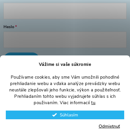
e
Heslo
PRIHLÁSIŤ SA
Vážime si vaše súkromie
Nová registrácia
Používame cookies, aby sme Vám umožnili pohodlné
Zabudnuté heslo
prehliadanie webu a vďaka analýze prevádzky webu
neustále zlepšovali jeho funkcie, výkon a použiteľnosť.
Prehliadaním tohto webu vyjadrujete súhlas s ich
použivaním. Viac informacií
tu
.
Súhlasím
Copyright 2026
www.onlinovo.sk
. Všetky práva vyhradené.
Odmietnuť