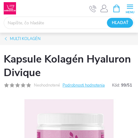
Prejsť
NÁKUPN
KOŠÍK
na
obsah
HĽADAŤ
MULTI KOLAGÉN
Kapsule Kolagén Hyaluron
Divique
Neohodnotené
Podrobnosti hodnotenia
Kód:
99/51