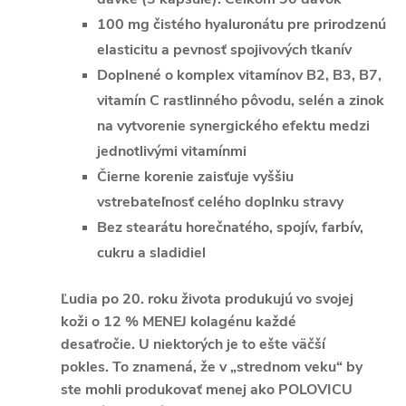
100 mg čistého hyaluronátu pre prirodzenú
elasticitu a pevnosť spojivových tkanív
Doplnené o komplex vitamínov B2, B3, B7,
vitamín C rastlinného pôvodu, selén a zinok
na vytvorenie synergického efektu medzi
jednotlivými vitamínmi
Čierne korenie zaisťuje vyššiu
vstrebateľnosť celého doplnku stravy
Bez stearátu horečnatého, spojív, farbív,
cukru a sladidiel
Ľudia po 20. roku života produkujú vo svojej
koži o 12 % MENEJ kolagénu každé
desaťročie. U
niektorých je to ešte väčší
pokles.
To znamená, že v „strednom veku“ by
ste mohli produkovať menej ako POLOVICU