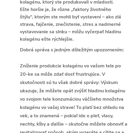
kolagénu, ktorý ste produkovali v mladosti.
Ešte horšie je, že rôzne „faktory životného
štýlu“, ktorým ste mohli byť vystavení – ako zlá
strava, fajčenie, znečistenie, stres a nadmerné
vystavovanie sa slnku – môžu vyčerpať hladinu
kolagénu ešte rýchlejšie.
Dobrá správa s jedným dôležitým upozornením:
Zníženie produkcie kolagénu vo vašom tele po
20-ke sa môže zdať dosť frustrujúce. V
skutočnosti sú tu však dobré správy: Výskum
ukazuje, že môžete opäť zvýšiť hladinu kolagénu
vo svojom tele konzumáciou väčšieho množstva
kolagénu vo vašej strave! To platí bez ohľadu na
vek, a to znamená – pokiaľ ide o pleť, vlasy,
nechty, kĺby a ďalšie – skutočne môžete obnoviť a
revitalizovať spôsob, akým vyzeráte a cítite sa a