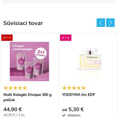
Súvisiaci tovar
2 + 1
2 + 1
Multi Kolagén Divique 300 g
YODEYMA Iris EDP
prášok
44,90 €
5,30 €
od
Jednotková
44,90 € / 1 ks
skladom