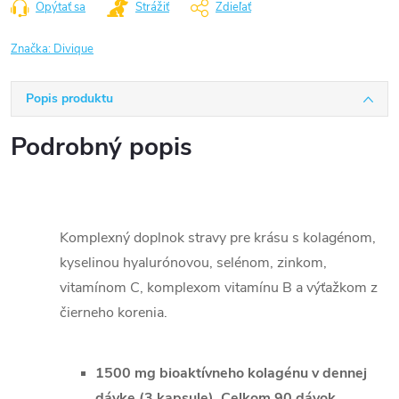
Opýtať sa
Strážiť
Zdieľať
Značka:
Divique
Popis produktu
Podrobný popis
Komplexný doplnok stravy pre krásu s kolagénom,
kyselinou hyalurónovou, selénom, zinkom,
vitamínom C, komplexom vitamínu B a výťažkom z
čierneho korenia.
1500 mg bioaktívneho kolagénu v dennej
dávke (3 kapsule). Celkom 90 dávok