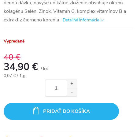
dennú dávku, navyše unikátne zloženie obsahuje okrem
kolagénu Selén, Zinok, Vitamín C, komplex vitamínov B a
extrakt z čierneho korenia
Detailné informácie
Vypredané
40 €
34,90 €
/ ks
Jednotková
0,07 € / 1 g
cena:
PRIDAŤ DO KOŠÍKA