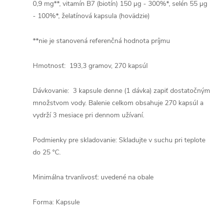
0,9 mg**, vitamín B7 (biotín) 150 µg - 300%*, selén 55 µg
- 100%*, želatínová kapsula (hovädzie)
**nie je stanovená referenčná hodnota príjmu
Hmotnosť: 193,3 gramov, 270 kapsúl
Dávkovanie: 3 kapsule denne (1 dávka) zapiť dostatočným
množstvom vody. Balenie celkom obsahuje 270 kapsúl a
vydrží 3 mesiace pri dennom užívaní.
Podmienky pre skladovanie: Skladujte v suchu pri teplote
do 25 °C.
Minimálna trvanlivosť: uvedené na obale
Forma: Kapsule