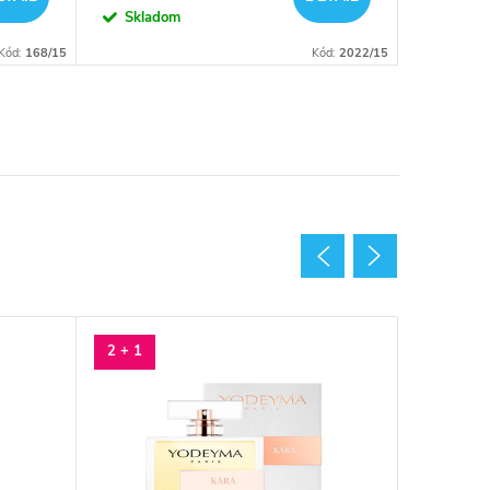
cena:
cena:
Skladom
Vypredan
Kód:
168/15
Kód:
2022/15
2 + 1
2 + 1