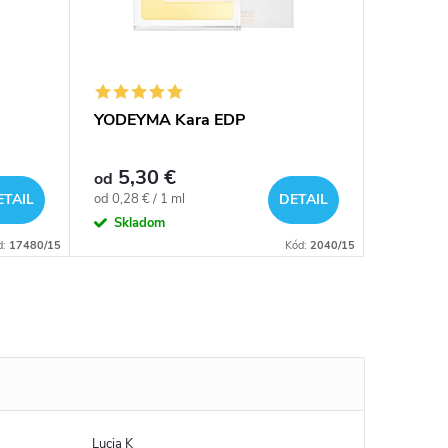
YODEYMA Kara EDP
YODEYM
5,30 €
27,50 
od
Jednotková
Jednotkov
od 0,28 € / 1 ml
0,28 € / 1
ETAIL
DETAIL
cena:
cena:
Skladom
Sklad
d:
17480/15
Kód:
2040/15
Lucia K