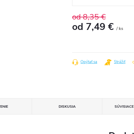
od 8,35 €
od
7,49 €
/ ks
Jednotková
cena:
Opýtať sa
Strážiť
ENIE
DISKUSIA
SÚVISIAC