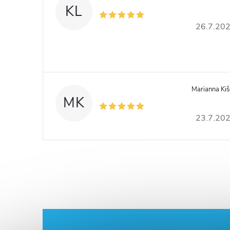
KL
26.7.20
Marianna Ki
MK
23.7.20