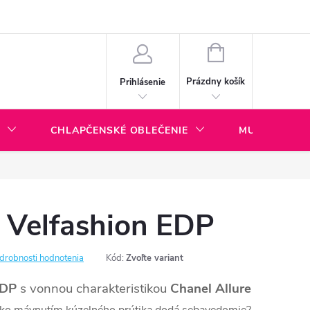
ny dopravy a platieb
BLOG
NÁKUPNÝ
KOŠÍK
Prázdny košík
Prihlásenie
CHLAPČENSKÉ OBLEČENIE
MULTI KOLA
Velfashion EDP
drobnosti hodnotenia
Kód:
Zvoľte variant
EDP
s vonnou charakteristikou
Chanel Allure