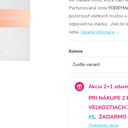
Ak hľadáte vôňu, ktorá Vám 
Parfumovaná voda
YODEYMA
pozornosť všetkých mužov a mo
odpoveď na otázku: „Ako to le
seba.
Detailné informácie
Balenie
Akcia 2+1 zdar
PRI NÁKUPE 2
VEĽKOSTIACH 
ML
ZADARMO
Podmienky akcie