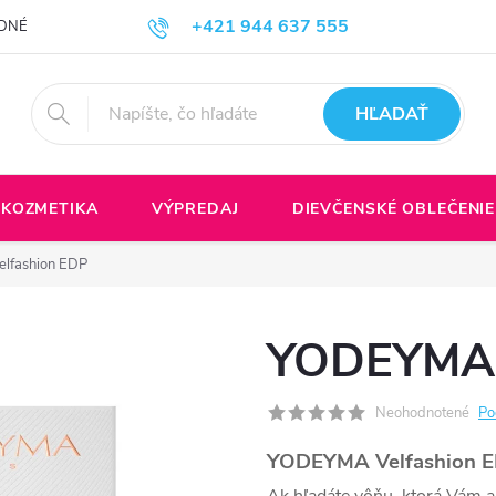
+421 944 637 555
DNÉ PODMIENKY
Formulár na odstúpenie do zmluvy
Spôsoby a ce
HĽADAŤ
KOZMETIKA
VÝPREDAJ
DIEVČENSKÉ OBLEČENIE
lfashion EDP
YODEYMA 
Neohodnotené
Po
YODEYMA Velfashion 