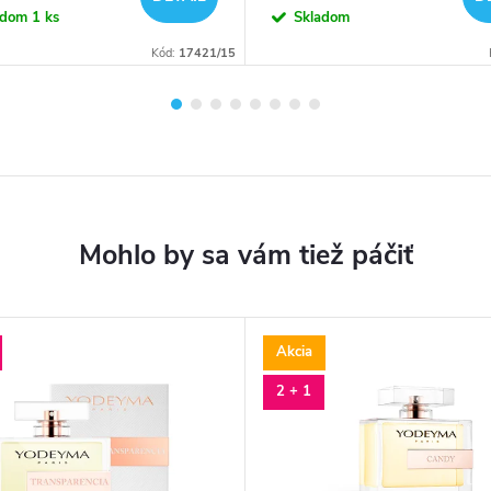
cena:
adom
1 ks
Skladom
Kód:
17421/15
Akcia
2 + 1