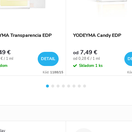
MA Transparencia EDP
YODEYMA Candy EDP
49 €
7,49 €
od
ová
Jednotková
€ / 1 ml
od 0,28 € / 1 ml
DETAIL
D
cena:
adom
Skladom
1 ks
Kód:
1188/15
Kó
lav