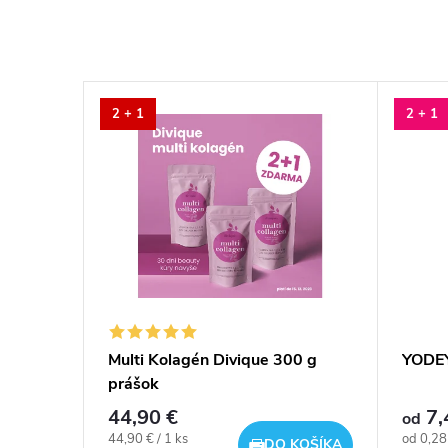
2 + 1
2 + 1
man
Multi Kolagén Divique 300 g
YODE
prášok
44,90 €
7,
od
Jednotková
Jednotk
44,90 € / 1 ks
od 0,28 
DETAIL
DO KOŠÍKA