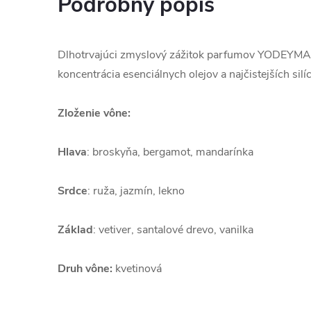
Podrobný popis
Dlhotrvajúci zmyslový zážitok parfumov YODEYMA 
koncentrácia esenciálnych olejov a najčistejších silíc
Zloženie vône:
Hlava
:
broskyňa, bergamot, mandarínka
Srdce
:
ruža, jazmín, lekno
Základ
:
vetiver, santalové drevo, vanilka
Druh vône:
kvetinová