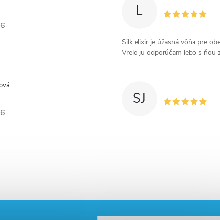
L
26
Silk elixir je úžasná vôňa pre ob
Vrelo ju odporúčam lebo s ňou 
šová
SJ
26