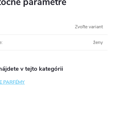
očné parametre
Zvoľte variant
e
:
ženy
ájdete v tejto kategórii
E PARFÉMY