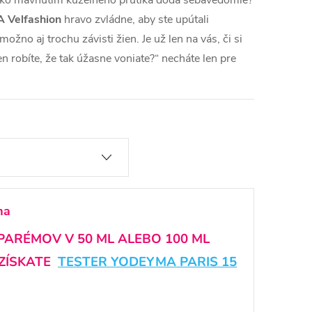
ako mávnutím kúzelného prútika dodá sebavedomie?
 Velfashion
hravo zvládne, aby ste upútali
žno aj trochu závisti žien. Je už len na vás, či si
n robíte, že tak úžasne voniate?“ necháte len pre
ma
 PARÉMOV V 50 ML ALEBO 100 ML
ZÍSKATE
TESTER YODEYMA PARIS 15