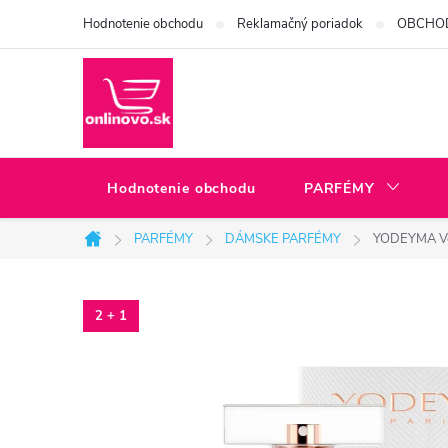
Prejsť
Hodnotenie obchodu
Reklamačný poriadok
OBCHO
na
obsah
Hodnotenie obchodu
PARFÉMY
PARFÉMY
DÁMSKE PARFÉMY
YODEYMA Ve
Domov
2 + 1