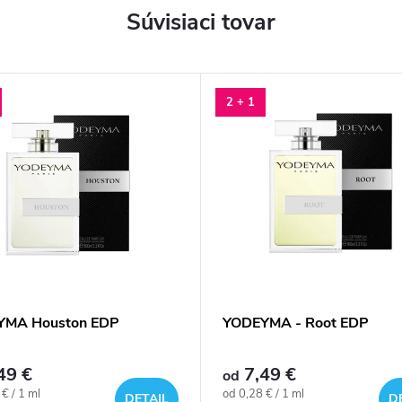
Súvisiaci tovar
2 + 1
YMA Houston EDP
YODEYMA - Root EDP
49 €
7,49 €
od
ová
Jednotková
€ / 1 ml
od 0,28 € / 1 ml
DETAIL
D