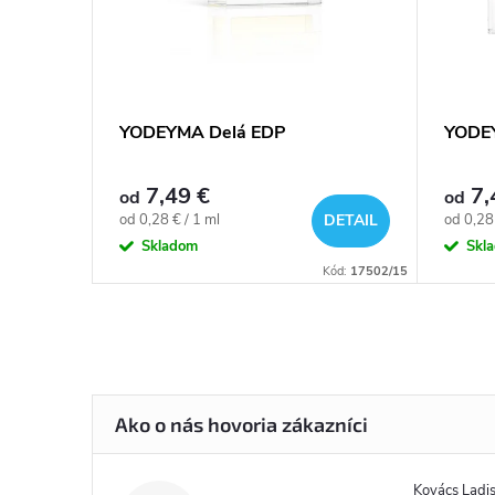
YODEYMA Delá EDP
YODEY
7,49 €
7,
od
od
Jednotková
Jednotk
od 0,28 € / 1 ml
od 0,28 
DETAIL
DETAIL
cena:
cena:
Skladom
Skl
Kód:
357/15
Kód:
17502/15
Kovács Ladis