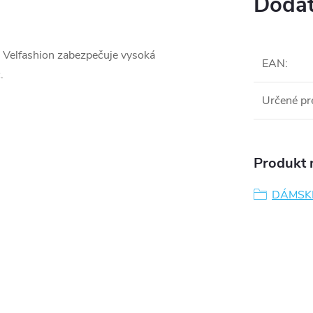
Dodat
Velfashion zabezpečuje vysoká
EAN
:
.
Určené pr
Produkt n
DÁMSK