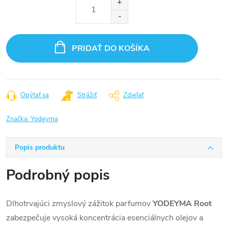
cena:
PRIDAŤ DO KOŠÍKA
Opýtať sa
Strážiť
Zdieľať
Značka:
Yodeyma
Popis produktu
Podrobný popis
Dlhotrvajúci zmyslový zážitok parfumov
YODEYMA Root
zabezpečuje vysoká koncentrácia esenciálnych olejov a