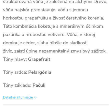
štruktúrovaná vôňa je založená na alchýmii Drevo,
vôňa najskôr predstavuje vôňu s jemnou
horkosťou grapefruitu a živosť čerstvého korenia.
Táto kombinácia koketuje s minerálnym účinkom
pazúrika a hrubosťou vetiveru. Vôňa, v ktorej
dominuje céder, siaha hlbšie do sladkosti
živíc, zaistí úplne nezameniteľný zmyslový zážitok.
Tóny hlavy:
Grapefruit
Tóny srdca:
Pelargónia
Tóny základu:
Pačuli
Detailné informácie