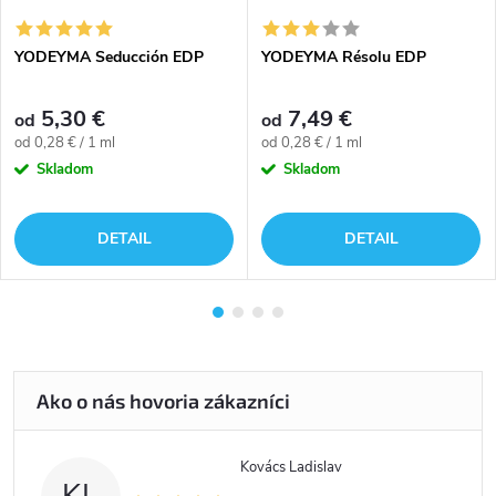
YODEYMA Seducción EDP
YODEYMA Résolu EDP
5,30 €
7,49 €
od
od
Jednotková
Jednotková
od 0,28 € / 1 ml
od 0,28 € / 1 ml
cena:
cena:
Skladom
Skladom
DETAIL
DETAIL
Kovács Ladislav