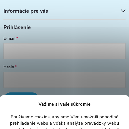
ä
Informácie pre vás
t
Prihlásenie
i
E-mail
e
Heslo
PRIHLÁSIŤ SA
Vážime si vaše súkromie
Nová registrácia
Používame cookies, aby sme Vám umožnili pohodlné
Zabudnuté heslo
prehliadanie webu a vďaka analýze prevádzky webu