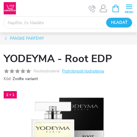
Prejsť
NÁKUPN
KOŠÍK
na
obsah
HĽADAŤ
PÁNSKE PARFÉMY
YODEYMA - Root EDP
Neohodnotené
Podrobnosti hodnotenia
Kód:
Zvoľte variant
2 + 1