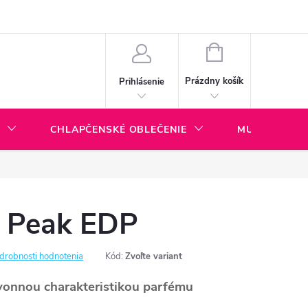
ny dopravy a platieb
BLOG
NÁKUPNÝ
KOŠÍK
Prázdny košík
Prihlásenie
CHLAPČENSKÉ OBLEČENIE
MULTI KOLA
Peak EDP
drobnosti hodnotenia
Kód:
Zvoľte variant
nnou charakteristikou parfému