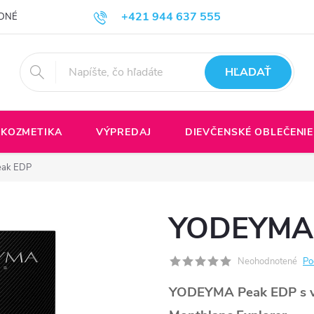
+421 944 637 555
DNÉ PODMIENKY
Formulár na odstúpenie do zmluvy
Spôsoby a ce
HĽADAŤ
KOZMETIKA
VÝPREDAJ
DIEVČENSKÉ OBLEČENIE
ak EDP
YODEYMA 
Neohodnotené
Po
YODEYMA Peak EDP s vo