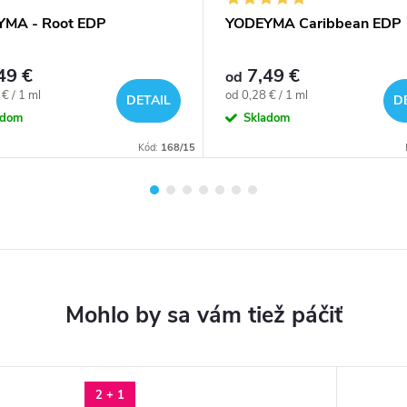
MA - Root EDP
YODEYMA Caribbean EDP
49 €
7,49 €
od
ová
Jednotková
€ / 1 ml
od 0,28 € / 1 ml
DETAIL
D
cena:
adom
Skladom
Kód:
168/15
2 + 1