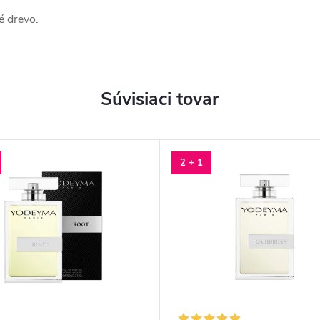
é drevo.
Súvisiaci tovar
2 + 1