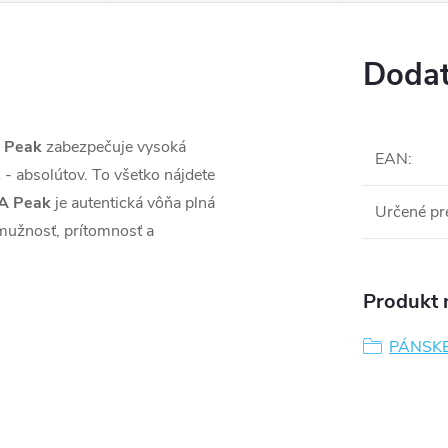
Dodat
 Peak
zabezpečuje vysoká
EAN
:
c - absolútov. To všetko nájdete
A Peak
je a
utentická vôňa plná
Určené pr
 mužnosť, prítomnosť a
Produkt n
PÁNSK