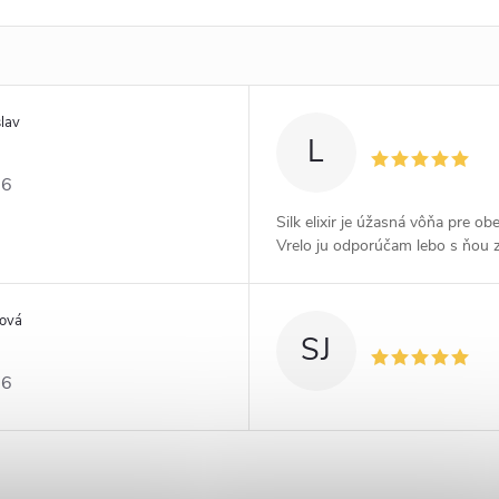
lav
L
26
Silk elixir je úžasná vôňa pre ob
Vrelo ju odporúčam lebo s ňou 
šová
SJ
26