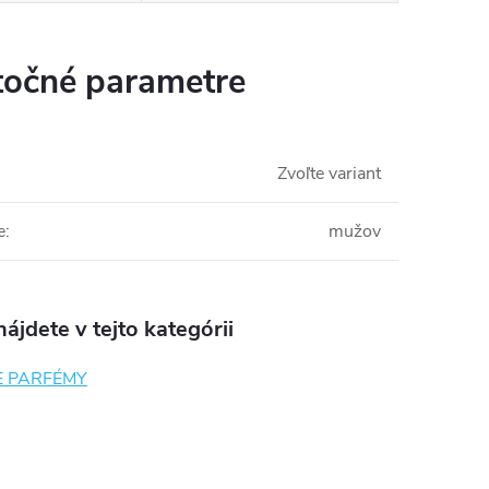
očné parametre
Zvoľte variant
e
:
mužov
ájdete v tejto kategórii
E PARFÉMY