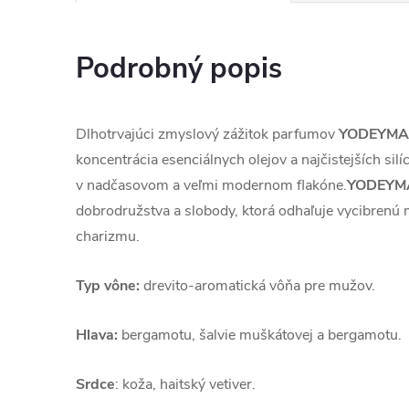
Podrobný popis
Dlhotrvajúci zmyslový zážitok parfumov
YODEYMA
koncentrácia esenciálnych olejov a najčistejších silí
v nadčasovom a veľmi modernom flakóne.
YODEYM
dobrodružstva a slobody, ktorá odhaľuje vycibrenú
charizmu.
Typ vône:
drevito-aromatická vôňa pre mužov.
Hlava:
bergamotu, šalvie muškátovej a bergamotu.
Srdce
: koža, haitský vetiver.