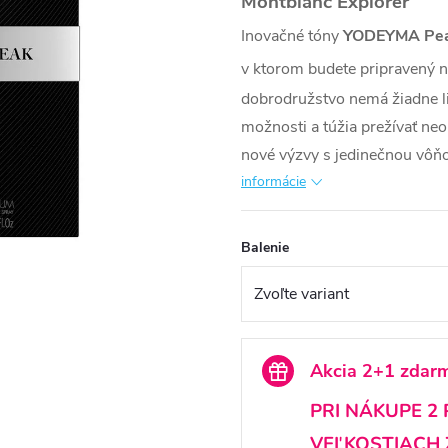
Montblanc
Explorer
Inovačné tóny
YODEYMA Pe
v ktorom budete pripravený 
dobrodružstvo nemá žiadne li
možnosti a túžia prežívať neo
nové výzvy s jedinečnou vôň
informácie
Balenie
Akcia 2+1 zdar
PRI NÁKUPE 2
VEĽKOSTIACH 