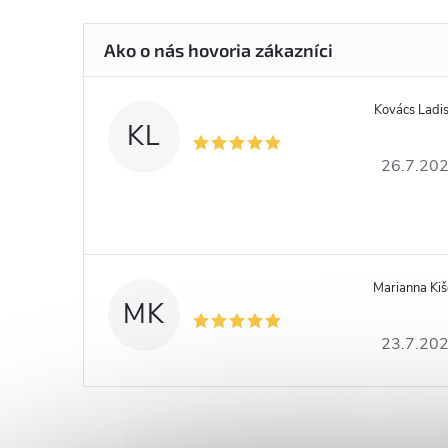
Kovács Ladis
KL
26.7.20
Marianna Ki
MK
23.7.20