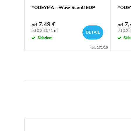
 Patrol
YODEYMA - Wow Scent! EDP
YODEY
7,49 €
7,
od
od
Jednotková
Jednotk
od 0,28 € / 1 ml
od 0,28 
DETAIL
DETAIL
cena:
cena:
Skladom
Skl
Kód:
1041/24
Kód:
171/15