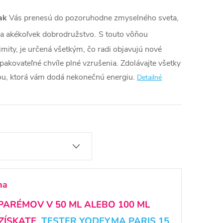
ak
Vás prenesú do pozoruhodne zmyselného sveta,
na akékoľvek dobrodružstvo.
S touto vôňou
mity, je určená všetkým, čo radi objavujú nové
pakovateľné chvíle plné vzrušenia. Zdolávajte všetky
ou, ktorá vám dodá nekonečnú energiu.
Detailné
ma
 PARÉMOV V 50 ML ALEBO 100 ML
ZÍSKATE
TESTER YODEYMA PARIS 15