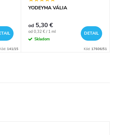
YODEYMA VÁLIA
YODEYM
5,30 €
5,3
od
od
Jednotková
Jednotkov
od 0,32 € / 1 ml
od 0,28 € 
ETAIL
DETAIL
cena:
cena:
Skladom
Sklad
Kód:
141/15
Kód:
17606/51