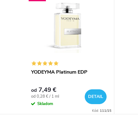
YODEYMA Platinum EDP
7,49 €
od
Jednotková
od 0,28 € / 1 ml
DETAIL
cena:
Skladom
Kód:
111/15