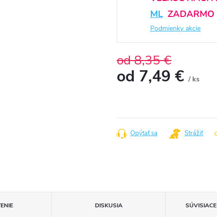
ML
ZADARMO
Podmienky akcie
od 8,35 €
od
7,49 €
/ ks
Jednotková
cena:
Opýtať sa
Strážiť
ENIE
DISKUSIA
SÚVISIAC