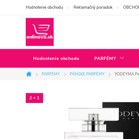
Prejsť
Hodnotenie obchodu
Reklamačný poriadok
OBCHO
na
obsah
Hodnotenie obchodu
PARFÉMY
PARFÉMY
PÁNSKE PARFÉMY
YODEYMA Pe
Domov
2 + 1