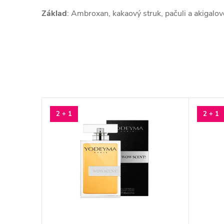
Základ
: Ambroxan, kakaový struk, pačuli a akigalov
2 + 1
2 + 1