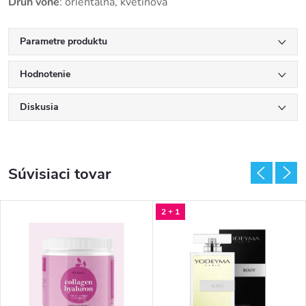
Druh
vône
:
orientálna, kvetinová
Parametre produktu
Hodnotenie
Diskusia
Súvisiaci tovar
2 + 1