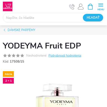
Prejsť
NÁKUPN
KOŠÍK
na
obsah
HĽADAŤ
DÁMSKE PARFÉMY
YODEYMA Fruit EDP
Neohodnotené
Podrobnosti hodnotenia
Kód:
17508/15
Akcia
2 + 1