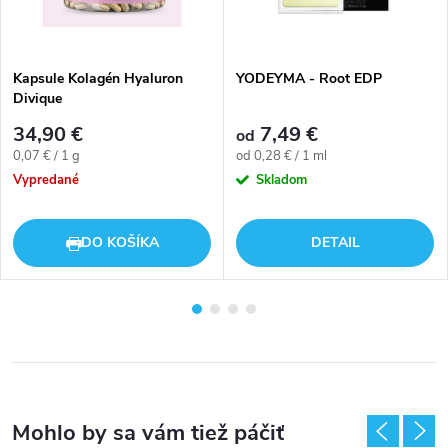
Kapsule Kolagén Hyaluron
YODEYMA - Root EDP
Divique
34,90 €
7,49 €
od
Jednotková
Jednotková
0,07 € / 1 g
od 0,28 € / 1 ml
cena:
cena:
Vypredané
Skladom
DO KOŠÍKA
DETAIL