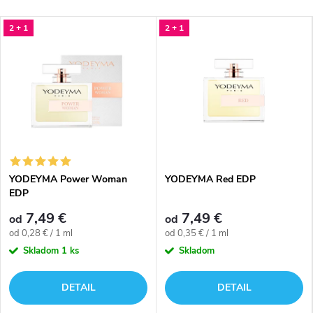
2 + 1
2 + 1
YODEYMA Power Woman
YODEYMA Red EDP
EDP
7,49 €
7,49 €
od
od
Jednotková
Jednotková
od 0,28 € / 1 ml
od 0,35 € / 1 ml
cena:
cena:
Skladom
1 ks
Skladom
DETAIL
DETAIL