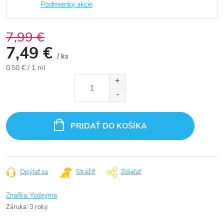
Podmienky akcie
7,99 €
7,49 €
/ ks
Jednotková
0,50 € / 1 ml
cena:
PRIDAŤ DO KOŠÍKA
Opýtať sa
Strážiť
Zdieľať
Značka:
Yodeyma
Záruka
:
3 roky