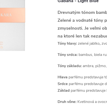
Gabana - Light Blue
Drevnatým tónom bambus
Zelené a vodnaté tóny 
zmyselnosti.
Je veľmi o
na ktoré len tak nezabu
Tóny hlavy:
zelené jablko
,
zvo
Tóny srdca:
bambus, biela ru
Tóny základu:
ambra,
pižmo,
Hlava
parfému predstavuje tón
Srdce
parfému predstavuje d
Základ
parfému predstavuje 
Druh vône:
Kvetinová a ovoc