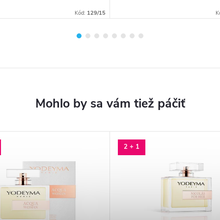
Kód:
129/15
K
2 + 1