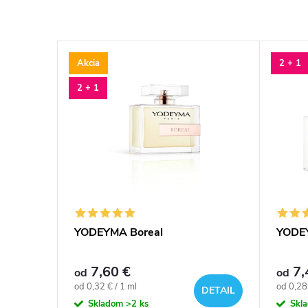
Akcia
2 + 1
2 + 1
YODEYMA Boreal
YODEY
7,60 €
7,
od
od
Jednotková
Jednotk
od 0,32 € / 1 ml
od 0,28 
DETAIL
DETAIL
cena:
cena:
Skladom
>2 ks
Skl