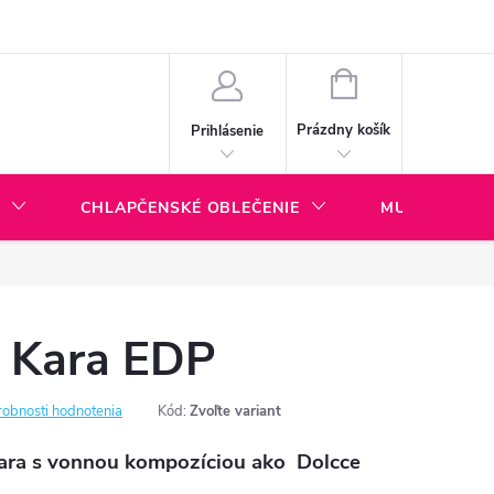
ny dopravy a platieb
BLOG
NÁKUPNÝ
KOŠÍK
Prázdny košík
Prihlásenie
CHLAPČENSKÉ OBLEČENIE
MULTI KOLA
Kara EDP
obnosti hodnotenia
Kód:
Zvoľte variant
a s vonnou kompozíciou ako
Dolcce