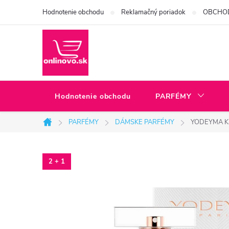
Prejsť
Hodnotenie obchodu
Reklamačný poriadok
OBCHO
na
obsah
Hodnotenie obchodu
PARFÉMY
PARFÉMY
DÁMSKE PARFÉMY
YODEYMA K
Domov
2 + 1