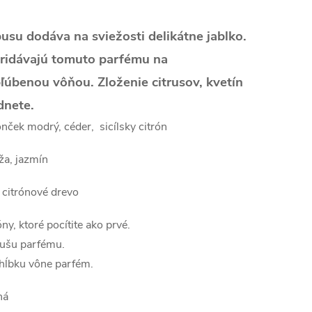
u dodáva na sviežosti delikátne jablko.
pridávajú tomuto parfému na
bľúbenou vôňou. Zloženie citrusov, kvetín
dnete.
nček modrý, céder, sicílsky citrón
ža, jazmín
 citrónové drevo
y, ktoré pocítite ako prvé.
ušu parfému.
hĺbku vône parfém.
ná