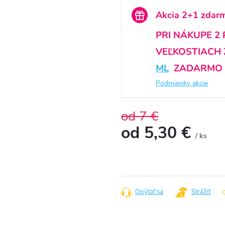
Akcia 2+1 zdar
PRI NÁKUPE 2
VEĽKOSTIACH 
ML
ZADARMO
Podmienky akcie
od 7 €
od
5,30 €
/ ks
Jednotková
cena:
Opýtať sa
Strážiť