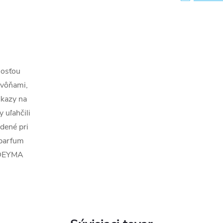
nosťou
vôňami,
dkazy na
 uľahčili
dené pri
 parfum
ODEYMA