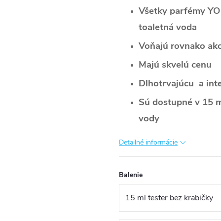
Všetky parfémy YO
toaletná voda
Voňajú rovnako ak
Majú skvelú cenu
Dlhotrvajúcu a int
Sú dostupné v 15 m
vody
Detailné informácie
Balenie