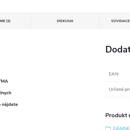
IE (3)
DISKUSIA
SÚVISIAC
Dodat
EAN
:
YMA
Určené pr
lnych
o nájdete
Produkt n
DÁMSK