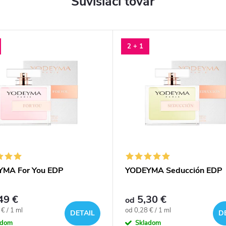
Súvisiaci tovar
2 + 1
MA For You EDP
YODEYMA Seducción EDP
49 €
5,30 €
od
ová
Jednotková
€ / 1 ml
od 0,28 € / 1 ml
DETAIL
D
cena:
adom
Skladom