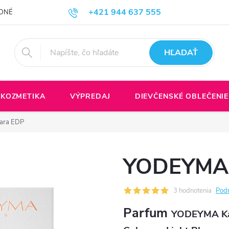
+421 944 637 555
DNÉ PODMIENKY
Formulár na odstúpenie do zmluvy
Spôsoby a ce
HĽADAŤ
KOZMETIKA
VÝPREDAJ
DIEVČENSKÉ OBLEČENIE
ara EDP
YODEYMA 
3 hodnotenia
Podr
Parfum
YODEYMA Kar