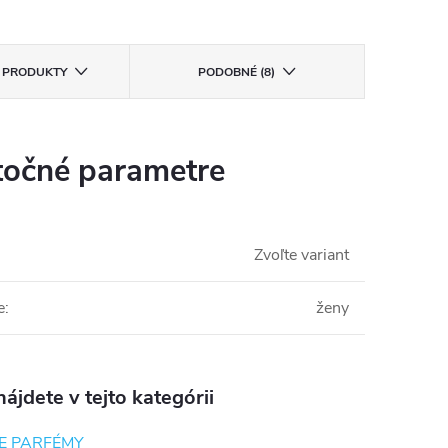
E PRODUKTY
PODOBNÉ (8)
očné parametre
Zvoľte variant
e
:
ženy
ájdete v tejto kategórii
E PARFÉMY