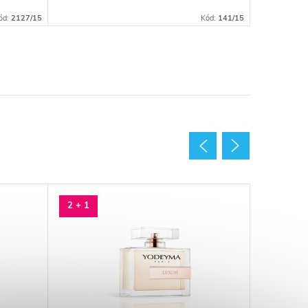
ód:
2127/15
Kód:
141/15
2 + 1
2 + 1