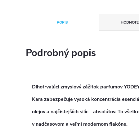
POPIS
HODNOTEN
Podrobný popis
Dlhotrvajúci zmyslový zážitok parfumov
YODE
Kara
zabezpečuje vysoká koncentrácia esenciá
olejov a najčistejších silíc - absolútov. To všetk
v nadčasovom a veľmi modernom flakóne.