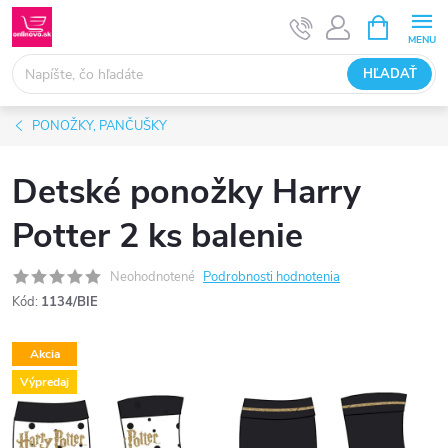
Prejsť
NÁKUPN
KOŠÍK
na
obsah
HĽADAŤ
PONOŽKY, PANČUŠKY
Detské ponožky Harry
Potter 2 ks balenie
Neohodnotené
Podrobnosti hodnotenia
Kód:
1134/BIE
Akcia
Výpredaj