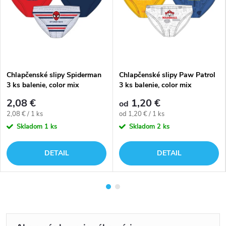
Chlapčenské slipy Spiderman
Chlapčenské slipy Paw Patrol
3 ks balenie, color mix
3 ks balenie, color mix
2,08 €
1,20 €
od
Jednotková
Jednotková
2,08 € / 1 ks
od 1,20 € / 1 ks
cena:
cena:
Skladom
1 ks
Skladom
2 ks
DETAIL
DETAIL