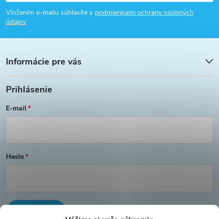
á
Vložením e-mailu súhlasíte s
podmienkami ochrany osobných
p
údajov
ä
Informácie pre vás
t
Prihlásenie
i
E-mail
e
Heslo
PRIHLÁSIŤ SA