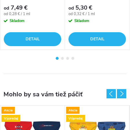
7,49 €
5,30 €
od
od
Jednotková
Jednotková
od 0,28 € / 1 ml
od 0,32 € / 1 ml
cena:
cena:
Skladom
Skladom
DETAIL
DETAIL
Akcia
Akcia
Výpredaj
Výpredaj