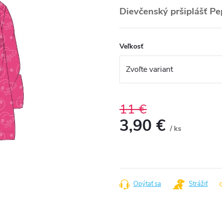
Dievčenský pršiplášť Pe
Veľkosť
11 €
3,90 €
/ ks
Jednotková
cena:
Opýtať sa
Strážiť