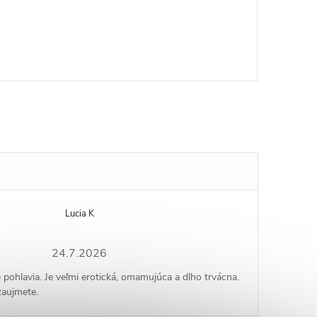
Lucia K
24.7.2026
e pohlavia. Je veľmi erotická, omamujúca a dlho trvácna.
zaujmete.