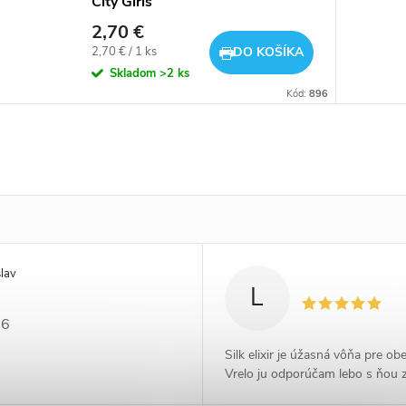
City Girls
2,70 €
Jednotková
2,70 € / 1 ks
DO KOŠÍKA
cena:
Skladom
>2 ks
Kód:
896
lav
L
26
Silk elixir je úžasná vôňa pre ob
Vrelo ju odporúčam lebo s ňou 