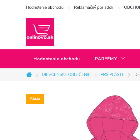
Prejsť
Hodnotenie obchodu
Reklamačný poriadok
OBCHO
na
obsah
Hodnotenie obchodu
PARFÉMY
DIEVČENSKÉ OBLEČENIE
PRŠIPLÁŠTE
Di
Domov
Akcia