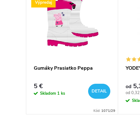
Výpredaj
Gumáky Prasiatko Peppa
YODE
5 €
5,
od
DETAIL
Jednotk
od 0,32 
Skladom
1 ks
KOŠÍKA
cena:
Skl
Kód:
877
Kód:
1071/29