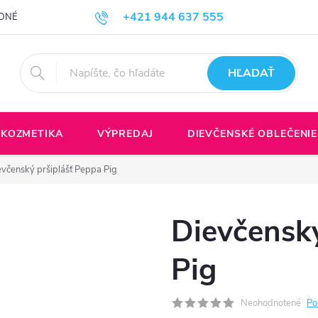
+421 944 637 555
DNÉ PODMIENKY
Formulár na odstúpenie do zmluvy
Spôsoby a ce
HĽADAŤ
KOZMETIKA
VÝPREDAJ
DIEVČENSKÉ OBLEČENIE
evčenský pršiplášť Peppa Pig
Dievčenský
Pig
Neohodnotené
Po