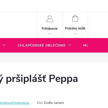
ny dopravy a platieb
BLOG
NÁKUPNÝ
KOŠÍK
Prázdny košík
Prihlásenie
CHLAPČENSKÉ OBLEČENIE
MULTI KOLA
 pršiplášť Peppa
drobnosti hodnotenia
Kód:
Zvoľte variant