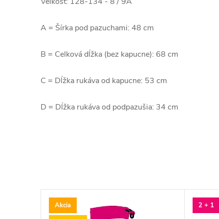
Veľkosť: 128-134 - 8 / 9A
A = Šírka pod pazuchami: 48 cm
B = Celková dĺžka (bez kapucne): 68 cm
C = Dĺžka rukáva od kapucne: 53 cm
D = Dĺžka rukáva od podpazušia: 34 cm
Akcia
2 + 1