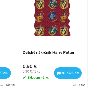
Detský nákrčník Harry Potter
Dievčen
0,90 €
2,90 €
Jednotková
Jednotkov
0,90 € / 1 ks
2,90 € / 1
ETAIL
DO KOŠÍKA
cena:
cena:
Skladom
>2 ks
Sklad
Kód:
168/15
Kód:
1593