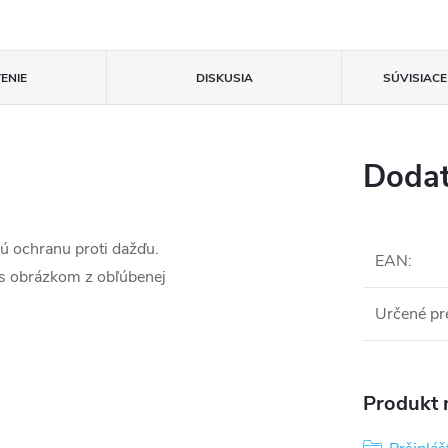
ENIE
DISKUSIA
SÚVISIAC
Dodat
lú ochranu proti dažďu.
EAN
:
 s obrázkom z obľúbenej
Určené pr
Produkt n