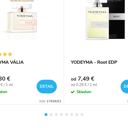
YMA VÁLIA
YODEYMA - Root EDP
30 €
7,49 €
od
ová
Jednotková
€ / 1 ml
od 0,28 € / 1 ml
DETAIL
D
cena:
adom
Skladom
Kód:
17606/51