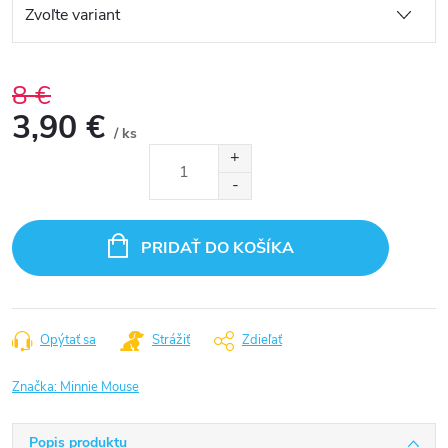
8 €
3,90 €
/ ks
Jednotková
cena:
PRIDAŤ DO KOŠÍKA
Opýtať sa
Strážiť
Zdieľať
Značka:
Minnie Mouse
Popis produktu