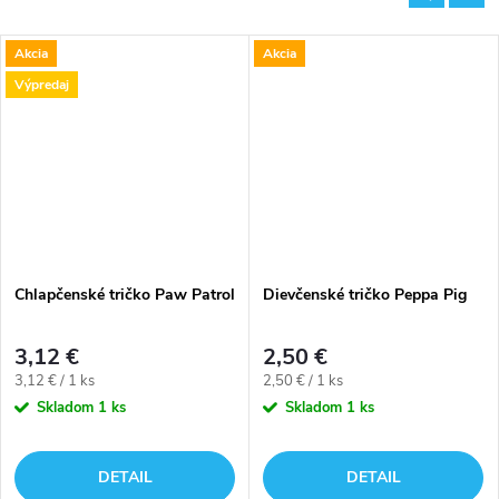
Akcia
Akcia
Výpredaj
Chlapčenské tričko Paw Patrol
Dievčenské tričko Peppa Pig
3,12 €
2,50 €
Jednotková
Jednotková
3,12 € / 1 ks
2,50 € / 1 ks
cena:
cena:
Skladom
1 ks
Skladom
1 ks
DETAIL
DETAIL