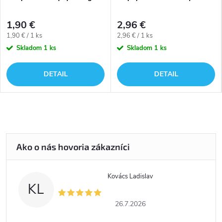
1,90 €
2,96 €
Jednotková
Jednotková
1,90 € / 1 ks
2,96 € / 1 ks
cena:
cena:
Skladom
1 ks
Skladom
1 ks
DETAIL
DETAIL
Kovács Ladislav
KL
26.7.2026