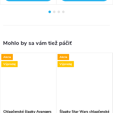
Akcia
Akcia
Výpredaj
Výpredaj
Chlapčenské šlapky Avangers
Šlapky Star Wars chlapčenské