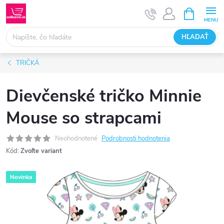
Prejsť
NÁKUPN
KOŠÍK
na
obsah
HĽADAŤ
TRIČKÁ
Dievčenské tričko Minnie
Mouse so strapcami
Neohodnotené
Podrobnosti hodnotenia
Kód:
Zvoľte variant
Novinka