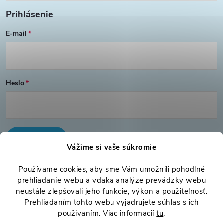
t
Prihlásenie
i
E-mail
e
Heslo
PRIHLÁSIŤ SA
Vážime si vaše súkromie
Nová registrácia
Používame cookies, aby sme Vám umožnili pohodlné
Zabudnuté heslo
prehliadanie webu a vďaka analýze prevádzky webu
neustále zlepšovali jeho funkcie, výkon a použiteľnosť.
Prehliadaním tohto webu vyjadrujete súhlas s ich
použivaním. Viac informacií
tu
.